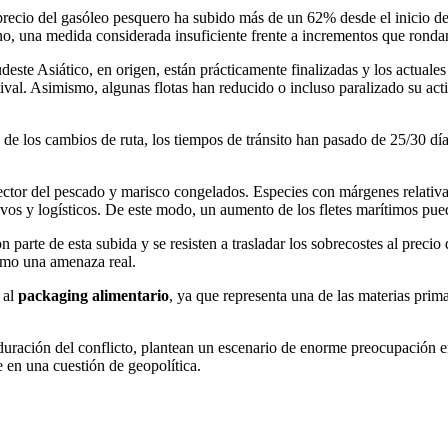
precio del gasóleo pesquero ha subido más de un 62% desde el inicio de 
no, una medida considerada insuficiente frente a incrementos que rondan
ste Asiático, en origen, están prácticamente finalizadas y los actuales
ival. Asimismo, algunas flotas han reducido o incluso paralizado su act
a de los cambios de ruta, los tiempos de tránsito han pasado de 25/30 dí
ector del pescado y marisco congelados. Especies con márgenes relativa
vos y logísticos. De este modo, un aumento de los fletes marítimos pue
n parte de esta subida y se resisten a trasladar los sobrecostes al prec
como una amenaza real.
 al
packaging alimentario
, ya que representa una de las materias prim
a duración del conflicto, plantean un escenario de enorme preocupación 
e en una cuestión de geopolítica.