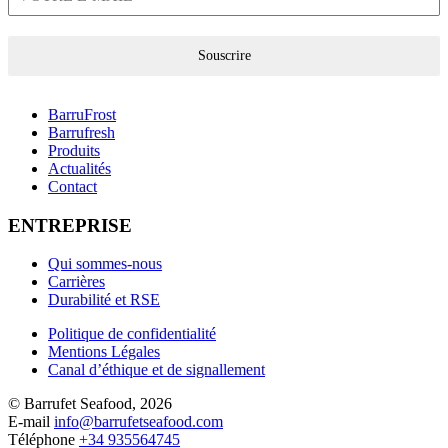
Souscrire
BarruFrost
Barrufresh
Produits
Actualités
Contact
ENTREPRISE
Qui sommes-nous
Carrières
Durabilité et RSE
Politique de confidentialité
Mentions Légales
Canal d’éthique et de signallement
© Barrufet Seafood, 2026
E-mail
info@barrufetseafood.com
Téléphone
+34 935564745