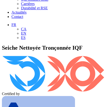
Carrières
Durabilité et RSE
Actualités
Contact
FR
CA
EN
ES
Seiche Nettoyée Tronçonnée IQF
Certified by