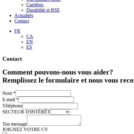
Carrières
Durabilité et RSE
Actualités
Contact
FR
CA
EN
ES
Contact
Comment pouvons-nous vous aider?
Remplissez le formulaire et nous vous recon
Nom
*
E-mail
*
Téléphone
SECTEUR D'INTÉRÊT
Ton message
JOIGNEZ VOTRE CV