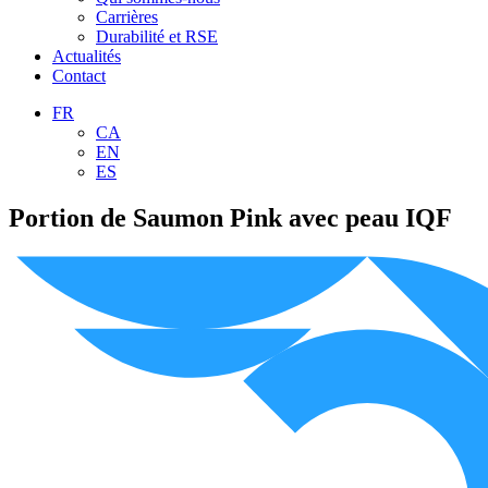
Carrières
Durabilité et RSE
Actualités
Contact
FR
CA
EN
ES
Portion de Saumon Pink avec peau IQF