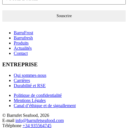
Souscrire
BarruFrost
Barrufresh
Produits
Actualités
Contact
ENTREPRISE
Qui sommes-nous
Carrières
Durabilité et RSE
Politique de confidentialité
Mentions Légales
Canal d’éthique et de signallement
© Barrufet Seafood, 2026
E-mail
info@barrufetseafood.com
Téléphone
+34 935564745