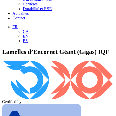
Carrières
Durabilité et RSE
Actualités
Contact
FR
CA
EN
ES
Lamelles d’Encornet Géant (Gigas) IQF
Certified by