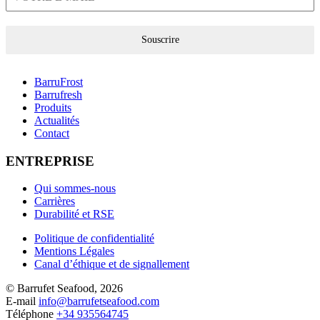
Souscrire
BarruFrost
Barrufresh
Produits
Actualités
Contact
ENTREPRISE
Qui sommes-nous
Carrières
Durabilité et RSE
Politique de confidentialité
Mentions Légales
Canal d’éthique et de signallement
© Barrufet Seafood, 2026
E-mail
info@barrufetseafood.com
Téléphone
+34 935564745