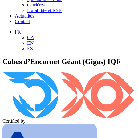
Carrières
Durabilité et RSE
Actualités
Contact
FR
CA
EN
ES
Cubes d’Encornet Géant (Gigas) IQF
Certified by