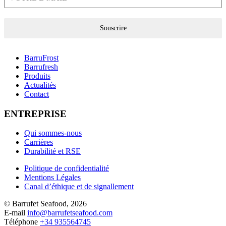
Souscrire
BarruFrost
Barrufresh
Produits
Actualités
Contact
ENTREPRISE
Qui sommes-nous
Carrières
Durabilité et RSE
Politique de confidentialité
Mentions Légales
Canal d’éthique et de signallement
© Barrufet Seafood, 2026
E-mail
info@barrufetseafood.com
Téléphone
+34 935564745