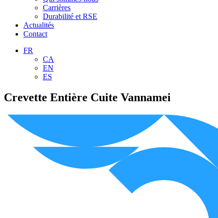
Carrières
Durabilité et RSE
Actualités
Contact
FR
CA
EN
ES
Crevette Entière Cuite Vannamei