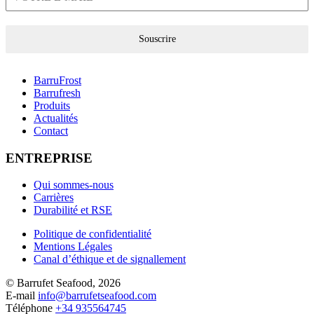
Souscrire
BarruFrost
Barrufresh
Produits
Actualités
Contact
ENTREPRISE
Qui sommes-nous
Carrières
Durabilité et RSE
Politique de confidentialité
Mentions Légales
Canal d’éthique et de signallement
© Barrufet Seafood, 2026
E-mail
info@barrufetseafood.com
Téléphone
+34 935564745