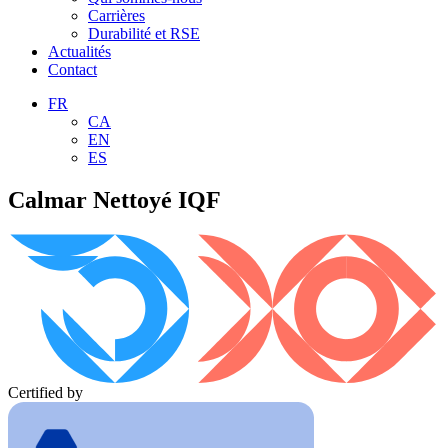
Carrières
Durabilité et RSE
Actualités
Contact
FR
CA
EN
ES
Calmar Nettoyé IQF
Certified by