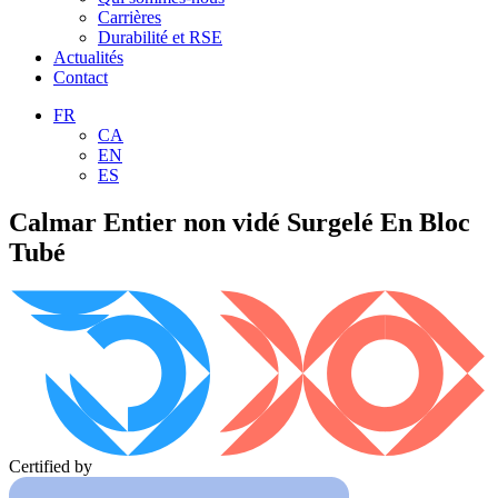
Carrières
Durabilité et RSE
Actualités
Contact
FR
CA
EN
ES
Calmar Entier non vidé Surgelé En Bloc
Tubé
Certified by