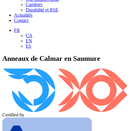
Carrières
Durabilité et RSE
Actualités
Contact
FR
CA
EN
ES
Anneaux de Calmar en Saumure
Certified by