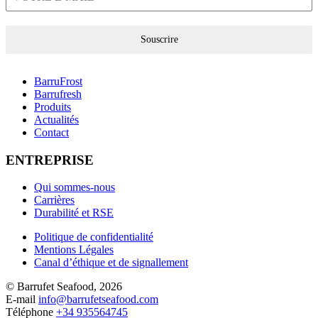
Souscrire
BarruFrost
Barrufresh
Produits
Actualités
Contact
ENTREPRISE
Qui sommes-nous
Carrières
Durabilité et RSE
Politique de confidentialité
Mentions Légales
Canal d’éthique et de signallement
© Barrufet Seafood, 2026
E-mail
info@barrufetseafood.com
Téléphone
+34 935564745