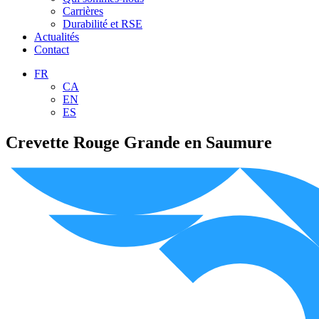
Carrières
Durabilité et RSE
Actualités
Contact
FR
CA
EN
ES
Crevette Rouge Grande en Saumure