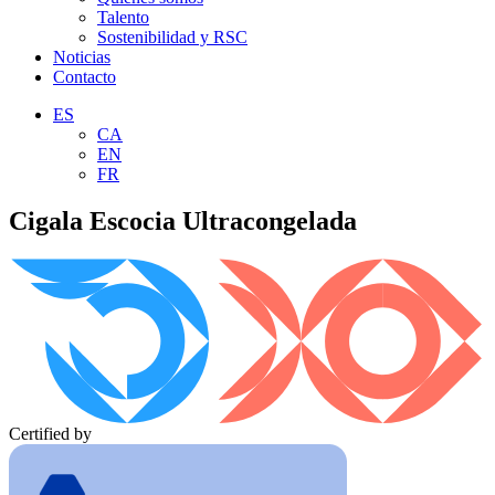
Talento
Sostenibilidad y RSC
Noticias
Contacto
ES
CA
EN
FR
Cigala Escocia Ultracongelada
Certified by