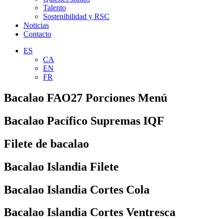
Talento
Sostenibilidad y RSC
Noticias
Contacto
ES
CA
EN
FR
Bacalao FAO27 Porciones Menú
Bacalao Pacífico Supremas IQF
Filete de bacalao
Bacalao Islandia Filete
Bacalao Islandia Cortes Cola
Bacalao Islandia Cortes Ventresca