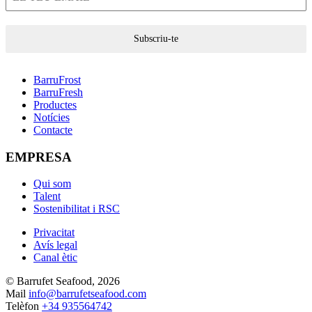
Subscriu-te
BarruFrost
BarruFresh
Productes
Notícies
Contacte
EMPRESA
Qui som
Talent
Sostenibilitat i RSC
Privacitat
Avís legal
Canal ètic
© Barrufet Seafood, 2026
Mail
info@barrufetseafood.com
Telèfon
+34 935564742