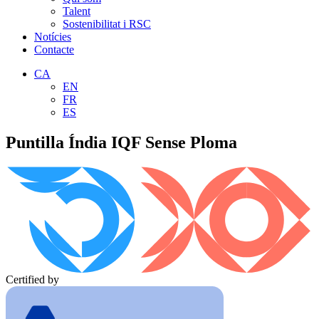
Talent
Sostenibilitat i RSC
Notícies
Contacte
CA
EN
FR
ES
Puntilla Índia IQF Sense Ploma
Certified by