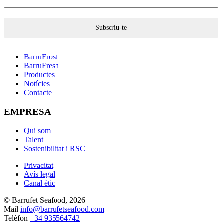
Subscriu-te
BarruFrost
BarruFresh
Productes
Notícies
Contacte
EMPRESA
Qui som
Talent
Sostenibilitat i RSC
Privacitat
Avís legal
Canal ètic
© Barrufet Seafood, 2026
Mail
info@barrufetseafood.com
Telèfon
+34 935564742