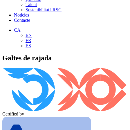
Talent
Sostenibilitat i RSC
Notícies
Contacte
CA
EN
FR
ES
Galtes de rajada
Certified by