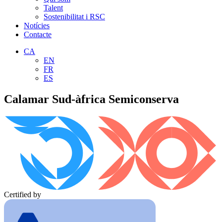
Talent
Sostenibilitat i RSC
Notícies
Contacte
CA
EN
FR
ES
Calamar Sud-àfrica Semiconserva
Certified by