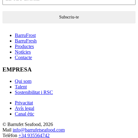
Subscriu-te
BarruFrost
BarruFresh
Productes
Notícies
Contacte
EMPRESA
Qui som
Talent
Sostenibilitat i RSC
Privacitat
Avís legal
Canal ètic
© Barrufet Seafood, 2026
Mail
info@barrufetseafood.com
Telèfon
+34 935564742